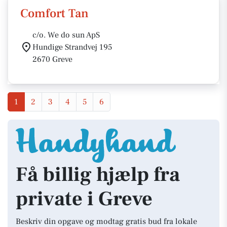
Comfort Tan
c/o. We do sun ApS
Hundige Strandvej 195
2670 Greve
1
2
3
4
5
6
Få billig hjælp fra
private i Greve
Beskriv din opgave og modtag gratis bud fra lokale