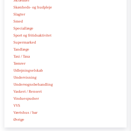
Skrædder
Skønheds- og hudpleje
Slagter
Smed
Speciallæge
Sport og fritidsaktivitet
Supermarked
Tandlæge
Taxi / Taxa
Tømrer
Udlejningselskab
Undervisning
Undervognsbehandling
Vaskeri / Renseri
Vinduespudser
VVS
Værtshus / bar
Øvrige