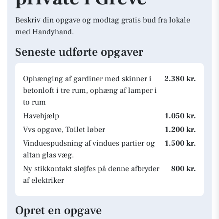
Beskriv din opgave og modtag gratis bud fra lokale
med Handyhand.
Seneste udførte opgaver
Ophænging af gardiner med skinner i
2.380 kr.
betonloft i tre rum, ophæng af lamper i
to rum
Havehjælp
1.050 kr.
Vvs opgave, Toilet løber
1.200 kr.
Vinduespudsning af vindues partier og
1.500 kr.
altan glas væg.
Ny stikkontakt sløjfes på denne afbryder
800 kr.
af elektriker
Opret en opgave