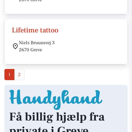
Lifetime tattoo
Niels Bruunsvej 3
2670 Greve
1
2
Få billig hjælp fra
private i Greve