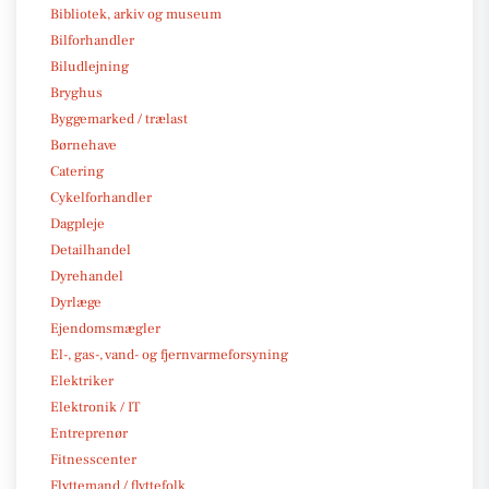
Bibliotek, arkiv og museum
Bilforhandler
Biludlejning
Bryghus
Byggemarked / trælast
Børnehave
Catering
Cykelforhandler
Dagpleje
Detailhandel
Dyrehandel
Dyrlæge
Ejendomsmægler
El-, gas-, vand- og fjernvarmeforsyning
Elektriker
Elektronik / IT
Entreprenør
Fitnesscenter
Flyttemand / flyttefolk