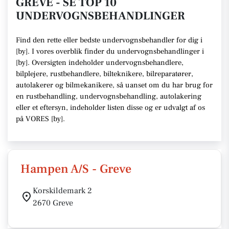
GREVE - SE TOP 10
UNDERVOGNSBEHANDLINGER
Find den rette
eller bedste undervognsbehandler
for dig i
[
by
]. I vores overblik finder du undervognsbehandlinger i
[
by
].
Oversigten indeholder undervognsbehandlere,
bilplejere, rustbehandlere, bilteknikere, bilreparatører,
autolakerer og bilmekanikere
, så uanset om du har brug for
en rustbehandling, undervognsbehandling, autolakering
eller et eftersyn,
indeholder listen disse
og er udvalgt af os
på VORES [
by
]
.
Hampen A/S - Greve
Korskildemark 2
2670 Greve