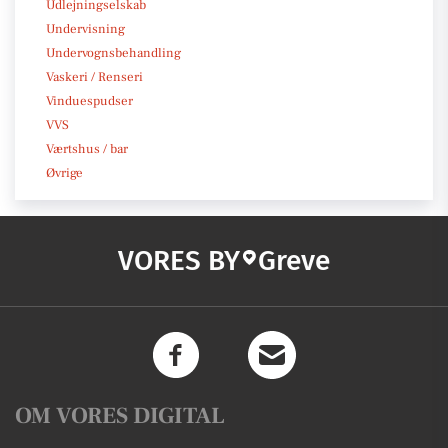
Udlejningselskab
Undervisning
Undervognsbehandling
Vaskeri / Renseri
Vinduespudser
VVS
Værtshus / bar
Øvrige
VORES BY
Greve
OM VORES DIGITAL