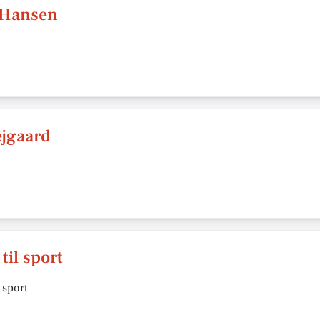
 Hansen
ejgaard
til sport
l sport