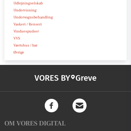
Udlejningselskab
Undervisning
Undervognsbehandling
Vaskeri / Renseri
Vinduespudser
VVS
Værtshus / bar
Øvrige
VORES BY
Greve
OM VORES DIGITAL