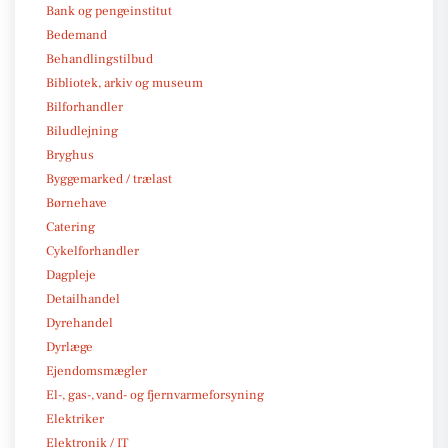
Bank og pengeinstitut
Bedemand
Behandlingstilbud
Bibliotek, arkiv og museum
Bilforhandler
Biludlejning
Bryghus
Byggemarked / trælast
Børnehave
Catering
Cykelforhandler
Dagpleje
Detailhandel
Dyrehandel
Dyrlæge
Ejendomsmægler
El-, gas-, vand- og fjernvarmeforsyning
Elektriker
Elektronik / IT