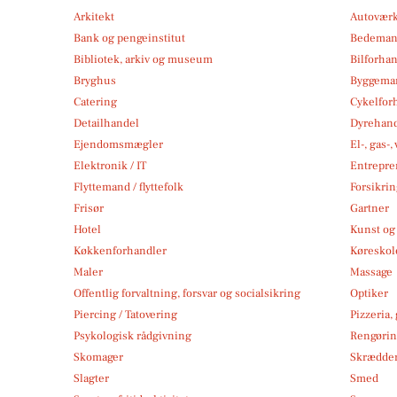
Arkitekt
Autoværk
Bank og pengeinstitut
Bedema
Bibliotek, arkiv og museum
Bilforha
Bryghus
Byggemar
Catering
Cykelfor
Detailhandel
Dyrehan
Ejendomsmægler
El-, gas-
Elektronik / IT
Entrepre
Flyttemand / flyttefolk
Forsikri
Frisør
Gartner
Hotel
Kunst og 
Køkkenforhandler
Køreskol
Maler
Massage
Offentlig forvaltning, forsvar og socialsikring
Optiker
Piercing / Tatovering
Pizzeria,
Psykologisk rådgivning
Rengøri
Skomager
Skrædde
Slagter
Smed