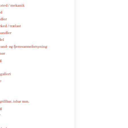
sted / mekanik
nd
ndler
ked / trælast
handler
del
, vand- og fjernvarmeforsyning
nør
ng
galleri
e
 grillbar, isbar mm.
ng
r