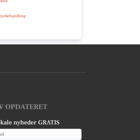
rked
gnsbehandling
V OPDATERET
okale nyheder GRATIS