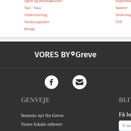
Sport og fritidsaktivitet
Superma
Taxi / Taxa
Tømrer
Undervisning
Undervo
Vinduespudser
VVS
Øvrige
VORES BY
Greve
GENVEJE
BLI
Få l
Seneste nyt fra Greve
Email
Vores lokale erhverv