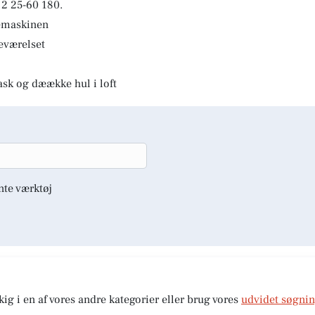
2 25-60 180.
kemaskinen
deværelset
ask og dæække hul i loft
nte værktøj
kig i en af vores andre kategorier eller brug vores
udvidet søgni