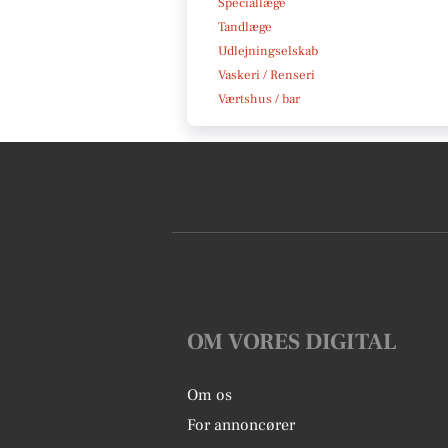
Speciallæge
Tandlæge
Udlejningselskab
Vaskeri / Renseri
Værtshus / bar
OM VORES DIGITAL
Om os
For annoncører