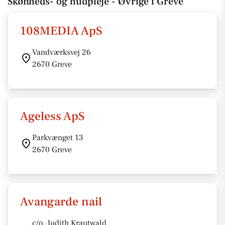
Skønheds- og hudpleje - Øvrige i Greve
108MEDIA ApS
Vandværksvej 26
2670 Greve
Ageless ApS
Parkvænget 13
2670 Greve
Avangarde nail
c/o. Judith Krautwald