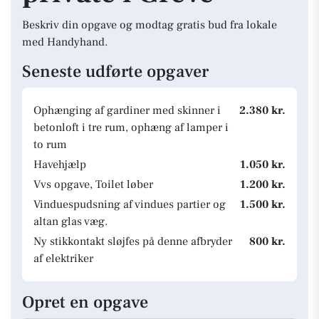
Beskriv din opgave og modtag gratis bud fra lokale
med Handyhand.
Seneste udførte opgaver
Ophænging af gardiner med skinner i
2.380 kr.
betonloft i tre rum, ophæng af lamper i
to rum
Havehjælp
1.050 kr.
Vvs opgave, Toilet løber
1.200 kr.
Vinduespudsning af vindues partier og
1.500 kr.
altan glas væg.
Ny stikkontakt sløjfes på denne afbryder
800 kr.
af elektriker
Opret en opgave