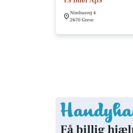
YS Biler ApS
Nimbusvej 4
2670 Greve
Få billig hjæl