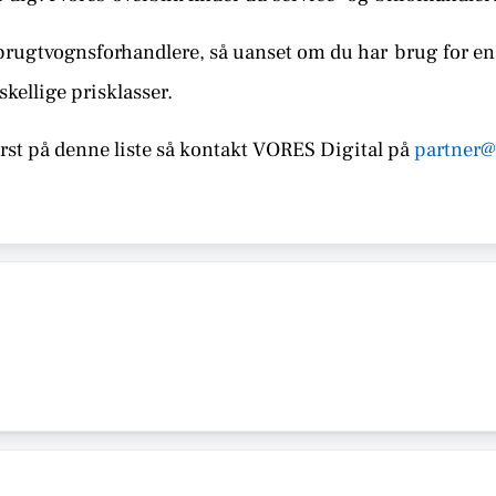
brugtvognsforhandlere, så uanset om du har
brug for en 
skellige prisklasser.
st på denne liste så kontakt
VORES Digital på
partner@
S