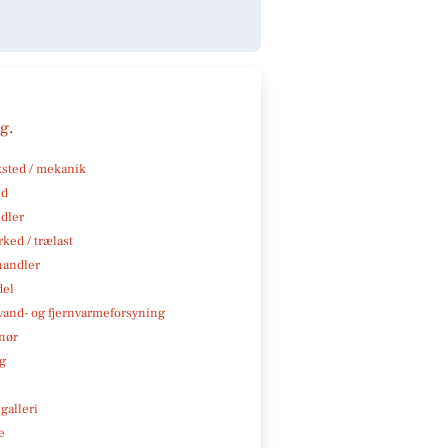
ng
.
sted / mekanik
nd
ndler
ked / trælast
handler
del
, vand- og fjernvarmeforsyning
nør
ng
galleri
e