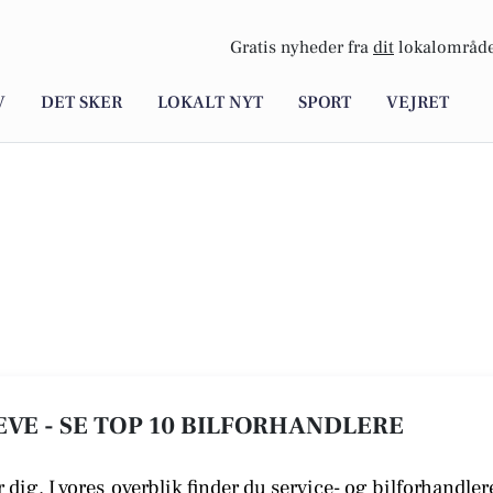
Gratis nyheder fra
dit
lokalområde
V
DET SKER
LOKALT NYT
SPORT
VEJRET
VE - SE TOP 10 BILFORHANDLERE
 dig. I vores
overblik finder du service- og bilforhandler