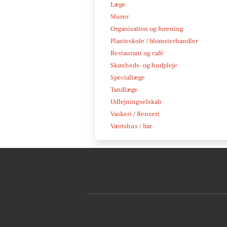
Læge
Murer
Organisation og forening
Planteskole / blomsterhandler
Restaurant og café
Skønheds- og hudpleje
Speciallæge
Tandlæge
Udlejningselskab
Vaskeri / Renseri
Værtshus / bar