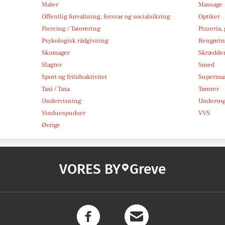
Maler
Massage
Offentlig forvaltning, forsvar og socialsikring
Optiker
Piercing / Tatovering
Pizzeria,
Psykologisk rådgivning
Rengøri
Skomager
Skrædde
Slagter
Smed
Sport og fritidsaktivitet
Superma
Taxi / Taxa
Tømrer
Undervisning
Undervo
Vinduespudser
VVS
Øvrige
VORES BY
Greve