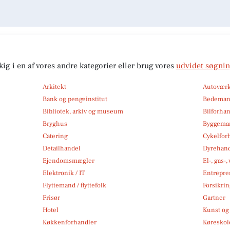
kig i en af vores andre kategorier eller brug vores
udvidet søgni
Arkitekt
Autoværk
Bank og pengeinstitut
Bedema
Bibliotek, arkiv og museum
Bilforha
Bryghus
Byggemar
Catering
Cykelfor
Detailhandel
Dyrehan
Ejendomsmægler
El-, gas-
Elektronik / IT
Entrepre
Flyttemand / flyttefolk
Forsikri
Frisør
Gartner
Hotel
Kunst og 
Køkkenforhandler
Køreskol