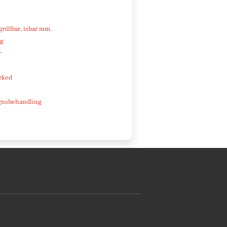
 grillbar, isbar mm.
ng
r
rked
gnsbehandling