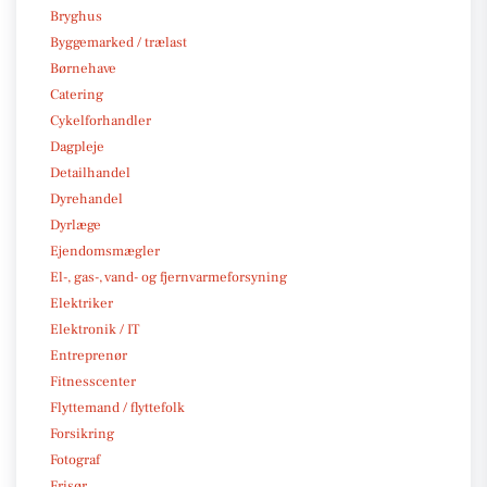
Bryghus
Byggemarked / trælast
Børnehave
Catering
Cykelforhandler
Dagpleje
Detailhandel
Dyrehandel
Dyrlæge
Ejendomsmægler
El-, gas-, vand- og fjernvarmeforsyning
Elektriker
Elektronik / IT
Entreprenør
Fitnesscenter
Flyttemand / flyttefolk
Forsikring
Fotograf
Frisør