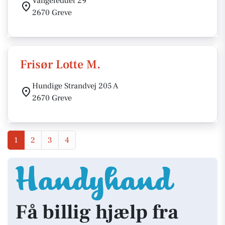
Vangeleddet 29
2670 Greve
Frisør Lotte M.
Hundige Strandvej 205 A
2670 Greve
1
2
3
4
Få billig hjælp fra