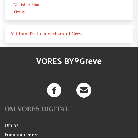
Værtshus / bar
Øvrige
Få tilbud fra lokale frisører i Greve
VORES BY
Greve
OM VORES DIGITAL
Om os
For annoncører