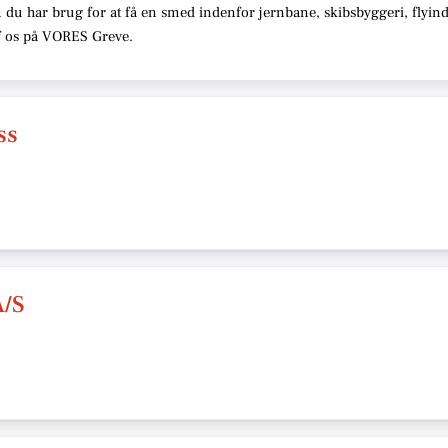
 du har brug for at få en smed indenfor jernbane, skibsbyggeri, flyin
 af os på VORES Greve.
ss
/S