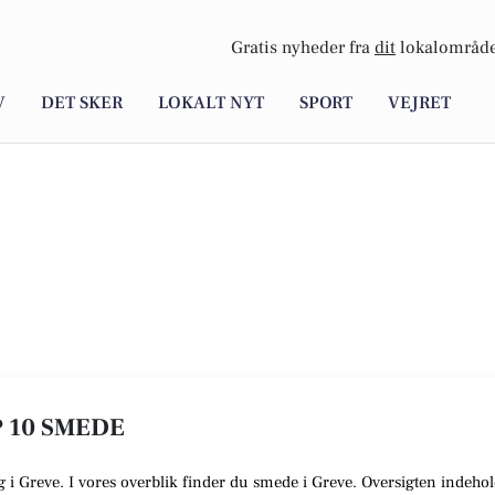
Gratis nyheder fra
dit
lokalområde
V
DET SKER
LOKALT NYT
SPORT
VEJRET
P 10 SMEDE
ig i Greve. I vores overblik finder du smede i Greve. Oversigten indehol