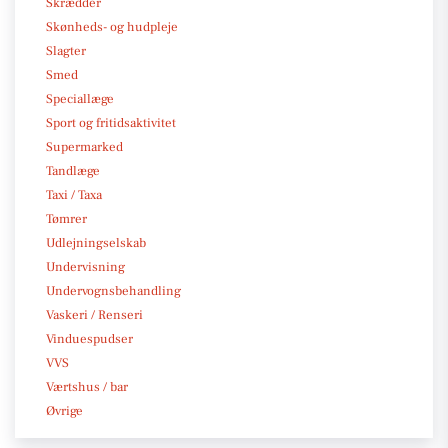
Skrædder
Skønheds- og hudpleje
Slagter
Smed
Speciallæge
Sport og fritidsaktivitet
Supermarked
Tandlæge
Taxi / Taxa
Tømrer
Udlejningselskab
Undervisning
Undervognsbehandling
Vaskeri / Renseri
Vinduespudser
VVS
Værtshus / bar
Øvrige