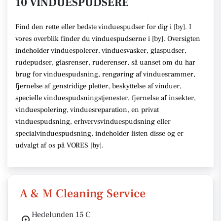
10 VINDUESPUDSERE
Find den rette
eller bedste vinduespudser
for dig i [
by
]. I
vores overblik finder du vinduespudserne i [
by
].
Oversigten
indeholder vinduespolerer, vinduesvasker, glaspudser,
rudepudser, glasrenser, ruderenser,
så uanset om du har
brug for vinduespudsning, rengøring af vinduesrammer,
fjernelse af genstridige pletter, beskyttelse af vinduer,
specielle vinduespudsningstjenester, fjernelse af insekter,
vinduespolering, vinduesreparation, en privat
vinduespudsning, erhvervsvinduespudsning eller
specialvinduespudsning,
indeholder listen disse
og er
udvalgt af os på VORES [
by
]
.
A & M Cleaning Service
Hedelunden 15 C