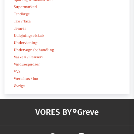
Supermarked
Tandlæge
Taxi / Taxa
Tømrer
Udlejningselskab
Undervisning
Undervognsbehandling
Vaskeri / Renseri
Vinduespudser
VVS
Værtshus / bar
Øvrige
VORES BY
Greve