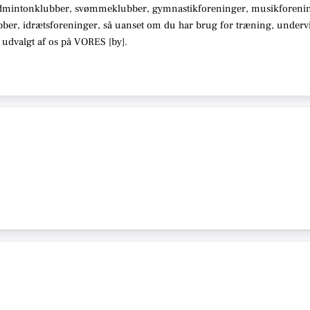
dmintonklubber, svømmeklubber, gymnastikforeninger, musikforenin
bber, idrætsforeninger
, så uanset om du har brug for træning, under
 udvalgt af os på VORES [
by
]
.