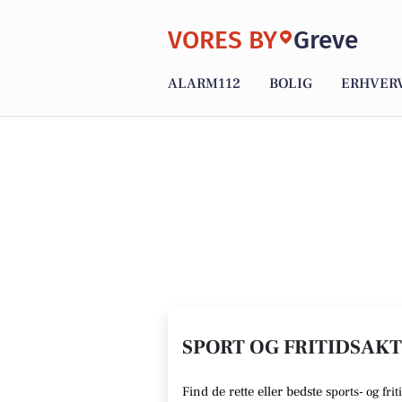
VORES BY
Greve
ALARM112
BOLIG
ERHVER
SPORT OG FRITIDSAKTI
Find de rette
eller bedste s
ports- og frit