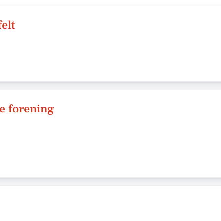
elt
le forening