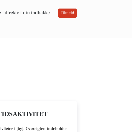
 -
direkte i din indbakke
Tilmeld
ITIDSAKTIVITET
i [
by
].
Oversigten indeholder
iviteter