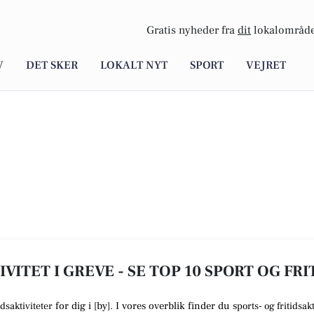
Gratis nyheder fra
dit
lokalområde
V
DET SKER
LOKALT NYT
SPORT
VEJRET
VITET I GREVE - SE TOP 10 SPORT OG FR
for dig i [
by
]. I vores overblik finder du
s
idsaktiviteter
ports- og fritidsakt