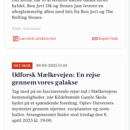
roll arena, når to af verdens største bands bliver
hyldet. Bon Jovi DK og Stones Jam leverer en
uforglemmelig aften med hits fra Bon Jovi og The
Rolling Stones.
Kilde: Kultunaut
Læs hele artiklen her
Kopiér link
30-03-2025 11:01
DET SKER
Udforsk Mælkevejen: En rejse
gennem vores galakse
Tag med på en fascinerende rejse ind i Mælkevejens
hemmeligheder, når Kildebrønde Gamle Skole
byder på et spændende foredrag. Oplev Universets
mysterier gennem stjerner, exoplaneter og sorte
huller. Arrangementet finder sted tirsdag den 8.
april 2025 kl. 19:00.