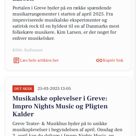
Portalen i Greve byder på en række spændende
musikarrangementer i starten af april 2025. Fra
improviserede musikalske eksperimenter og
satirisk rock til en hyldest til en af Danmarks mest
folkekære musikere, Kim Larsen, er der noget for
enhver musikelsker.
Kilde: Kultunaut
Læs hele artiklen her
Kopiér link
25-03-2025 13:05
DET SKER
Musikalske oplevelser i Greve:
Impro Nights Music og Pligten
Kalder
Greve Teater- & Musikhus byder på to unikke
musikoplevelser i begyndelsen af april. Onsdag den
2. april kan du deltage i Impro Nights Music, en