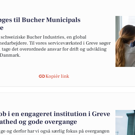
øges til Bucher Municipals
ve
 schweiziske Bucher Industries, en global
edarbejdere. Til vores serviceværksted i Greve søger
l tage det overordnede ansvar for drift og udvikling
i Danmark.
Kopiér link
b i en engageret institution i Greve
athed og gode overgange
tige og derfor har vi også særlig fokus på overgangen