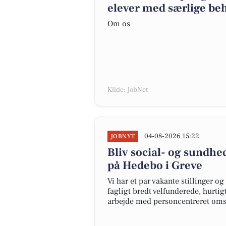
elever med særlige be
Om os
Kilde: JobNet
04-08-2026 15:22
JOBNYT
Bliv social- og sundhed
på Hedebo i Greve
Vi har et par vakante stillinger o
fagligt bredt velfunderede, hurtig
arbejde med personcentreret oms