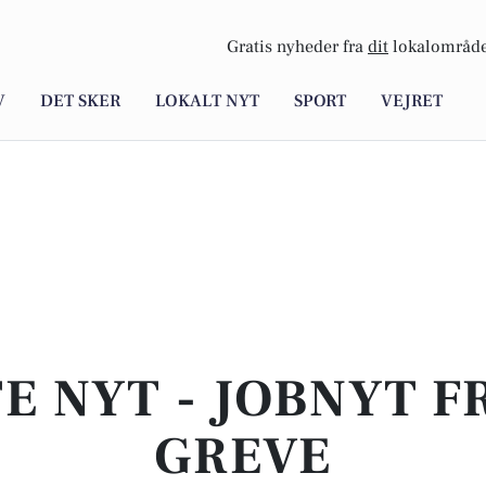
Gratis nyheder fra
dit
lokalområde
V
DET SKER
LOKALT NYT
SPORT
VEJRET
E NYT - JOBNYT F
GREVE