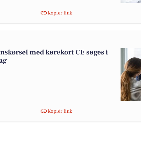
Kopiér link
ionskørsel med kørekort CE søges i
dag
Kopiér link