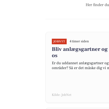
Her finder du
4 timer siden
JOBNYT
Bliv anlægsgartner o
os
Er du uddannet anlægsgartner og
områder? Så er det måske dig vi 
Kilde: JobNet