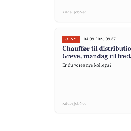
Kilde: JobNet
04-08-2026 08:37
JOBNYT
Chauffør til distribut
Greve, mandag til fre
Er du vores nye kollega?
Kilde: JobNet