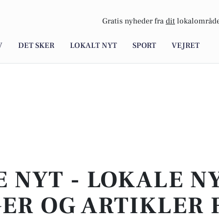
Gratis nyheder fra
dit
lokalområde
V
DET SKER
LOKALT NYT
SPORT
VEJRET
E NYT - LOKALE N
ER OG ARTIKLER 