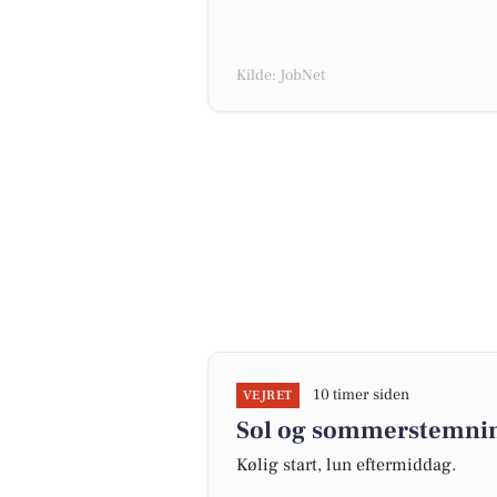
Kilde: JobNet
10 timer siden
VEJRET
Sol og sommerstemnin
Kølig start, lun eftermiddag.