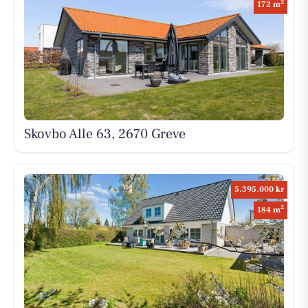
2
172 m
Skovbo Alle 63, 2670 Greve
5.395.000 kr
2
184 m