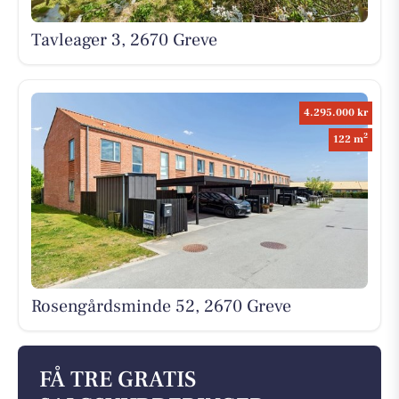
Tavleager 3, 2670 Greve
4.295.000 kr
2
122 m
Rosengårdsminde 52, 2670 Greve
FÅ TRE GRATIS