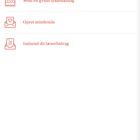
Send en gratis lykønskning
Opret mindeside
Indsend dit læserbidrag