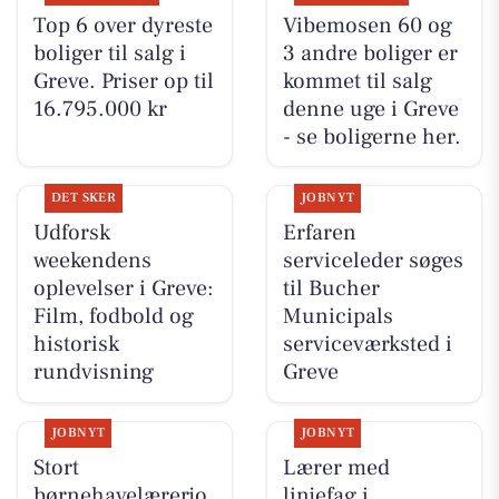
Top 6 over dyreste
Vibemosen 60 og
boliger til salg i
3 andre boliger er
Greve. Priser op til
kommet til salg
16.795.000 kr
denne uge i Greve
- se boligerne her.
DET SKER
JOBNYT
Udforsk
Erfaren
weekendens
serviceleder søges
oplevelser i Greve:
til Bucher
Film, fodbold og
Municipals
historisk
serviceværksted i
rundvisning
Greve
JOBNYT
JOBNYT
Stort
Lærer med
børnehavelærerjo
linjefag i