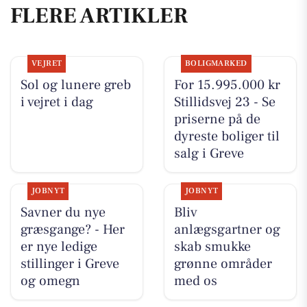
FLERE ARTIKLER
VEJRET
BOLIGMARKED
Sol og lunere greb
For 15.995.000 kr
i vejret i dag
Stillidsvej 23 - Se
priserne på de
dyreste boliger til
salg i Greve
JOBNYT
JOBNYT
Savner du nye
Bliv
græsgange? - Her
anlægsgartner og
er nye ledige
skab smukke
stillinger i Greve
grønne områder
og omegn
med os