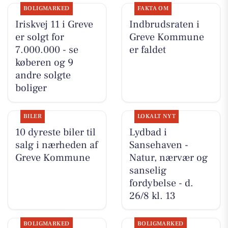
BOLIGMARKED
FAKTA OM
Iriskvej 11 i Greve
Indbrudsraten i
er solgt for
Greve Kommune
7.000.000 - se
er faldet
køberen og 9
andre solgte
boliger
BILER
LOKALT NYT
10 dyreste biler til
Lydbad i
salg i nærheden af
Sansehaven -
Greve Kommune
Natur, nærvær og
sanselig
fordybelse - d.
26/8 kl. 13
BOLIGMARKED
BOLIGMARKED