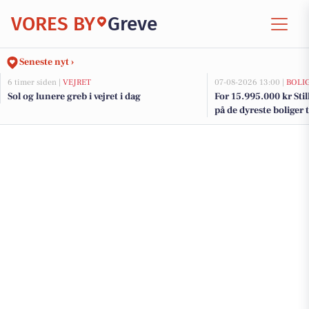
VORES BY
Greve
Seneste nyt ›
6 timer siden |
VEJRET
07-08-2026 13:00 |
BOLI
Sol og lunere greb i vejret i dag
For 15.995.000 kr Still
på de dyreste boliger t