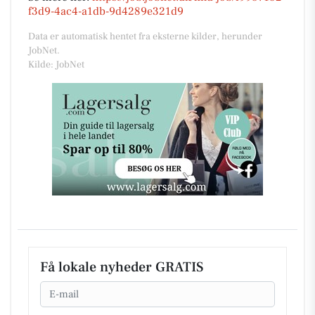
f3d9-4ac4-a1db-9d4289e321d9
Data er automatisk hentet fra eksterne kilder, herunder
JobNet.
Kilde: JobNet
Få lokale nyheder GRATIS
Email