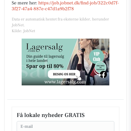
Se mere her:
https://job.jobnet.dk/find-job/322c0d7f-
3f27-47a4-887e-c47d1a9b2f78
Data er automatisk hentet fra eksterne kilder, herunder
JobNet.
Kilde: JobNet
Få lokale nyheder GRATIS
Email