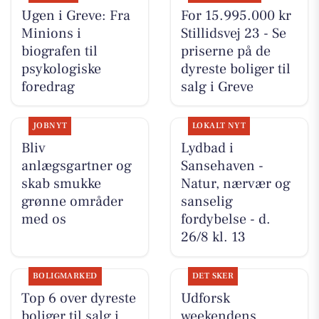
Ugen i Greve: Fra
For 15.995.000 kr
Minions i
Stillidsvej 23 - Se
biografen til
priserne på de
psykologiske
dyreste boliger til
foredrag
salg i Greve
JOBNYT
LOKALT NYT
Bliv
Lydbad i
anlægsgartner og
Sansehaven -
skab smukke
Natur, nærvær og
grønne områder
sanselig
med os
fordybelse - d.
26/8 kl. 13
BOLIGMARKED
DET SKER
Top 6 over dyreste
Udforsk
boliger til salg i
weekendens