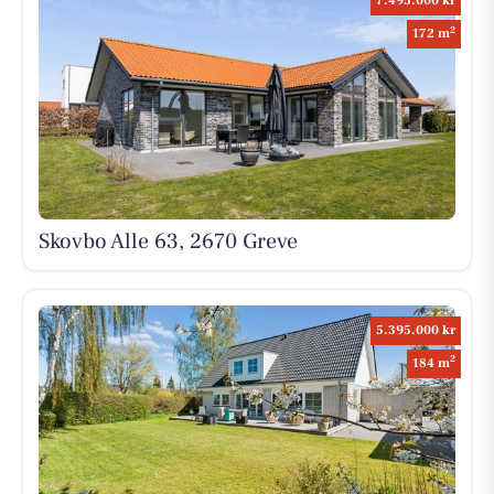
7.495.000 kr
2
172 m
Skovbo Alle 63, 2670 Greve
5.395.000 kr
2
184 m