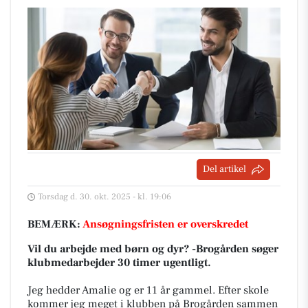
Del artikel
Torsdag d. 30. okt. 2025 - kl. 19:06
BEMÆRK:
Ansøgningsfristen er overskredet
Vil du arbejde med børn og dyr? -Brogården søger
klubmedarbejder 30 timer ugentligt.
Jeg hedder Amalie og er 11 år gammel. Efter skole
kommer jeg meget i klubben på Brogården sammen