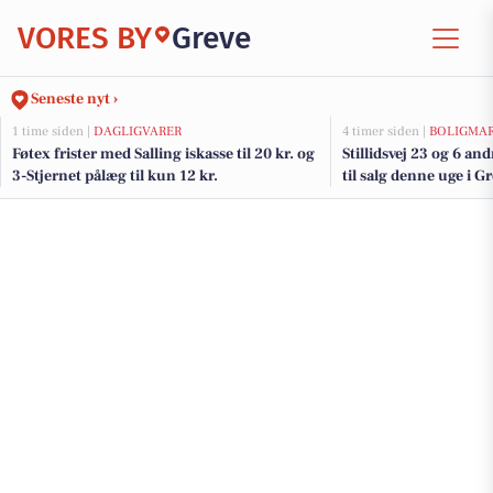
VORES BY
Greve
Seneste nyt ›
1 time siden |
DAGLIGVARER
4 timer siden |
BOLIGMA
Føtex frister med Salling iskasse til 20 kr. og
Stillidsvej 23 og 6 a
3-Stjernet pålæg til kun 12 kr.
til salg denne uge i Gr