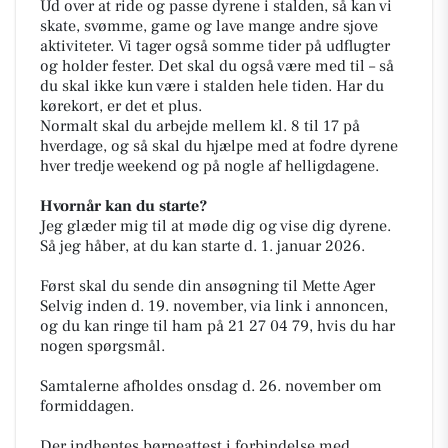
Ud over at ride og passe dyrene i stalden, så kan vi
skate, svømme, game og lave mange andre sjove
aktiviteter. Vi tager også somme tider på udflugter
og holder fester. Det skal du også være med til – så
du skal ikke kun være i stalden hele tiden. Har du
kørekort, er det et plus.
Normalt skal du arbejde mellem kl. 8 til 17 på
hverdage, og så skal du hjælpe med at fodre dyrene
hver tredje weekend og på nogle af helligdagene.
Hvornår kan du starte?
Jeg glæder mig til at møde dig og vise dig dyrene.
Så jeg håber, at du kan starte d. 1. januar 2026.
Først skal du sende din ansøgning til Mette Ager
Selvig inden d. 19. november, via link i annoncen,
og du kan ringe til ham på 21 27 04 79, hvis du har
nogen spørgsmål.
Samtalerne afholdes onsdag d. 26. november om
formiddagen.
Der indhentes børneattest i forbindelse med