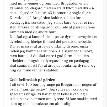
med mine venner og veninder. Brogården er en
gammel bondegård med en stald fyldt med dyr – 4
heste, 9 geder, 2 katte, 65 kaniner og nogle fugle.
De voksne på Brogården kalder stalden for et
pædagogisk værksted. Jeg synes bare, det er et rart
sted at være, fordi jeg godt kan lide at passe dyrene
sammen med de andre børn.
Du skal også kunne lide at passe dyrene, arbejde i et
dyrehold og hjælpe til med det praktiske arbejde.
Der er masser af arbejde omkring dyrene, også
inden jeg kommer i klubben. De siger det er sjovt,
men hårdt, så du skal være i god form. I stalden
arbejder der også en dyrepasser og en pædagog. I
skal sammen stå for at arbejdet omkring dyrene, og
mig og mine venner i stalden.
Godt fællesskab på gården
I alt er vi 400 børn og unge på Brogården – nogen af
os har ”særlige behov”. Jeg synes nu ikke, de er
specielt særlige. Vi har et godt fællesskab, og i
stalden er vi sammen om dyrene. Vi kan snakke med
dem og med de voksne om alt muligt.