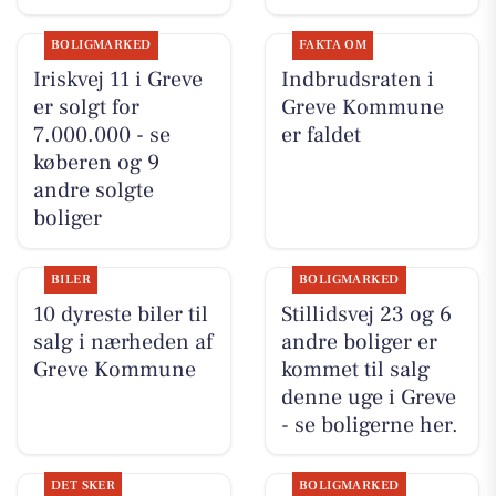
BOLIGMARKED
FAKTA OM
Iriskvej 11 i Greve
Indbrudsraten i
er solgt for
Greve Kommune
7.000.000 - se
er faldet
køberen og 9
andre solgte
boliger
BILER
BOLIGMARKED
10 dyreste biler til
Stillidsvej 23 og 6
salg i nærheden af
andre boliger er
Greve Kommune
kommet til salg
denne uge i Greve
- se boligerne her.
DET SKER
BOLIGMARKED