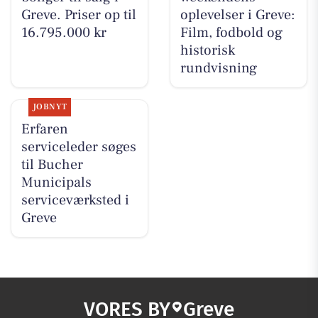
Greve. Priser op til
oplevelser i Greve:
16.795.000 kr
Film, fodbold og
historisk
rundvisning
JOBNYT
Erfaren
serviceleder søges
til Bucher
Municipals
serviceværksted i
Greve
VORES BY
Greve