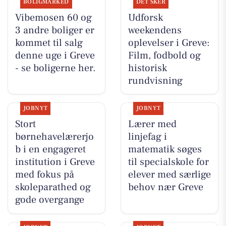
BOLIGMARKED
DET SKER
Vibemosen 60 og
Udforsk
3 andre boliger er
weekendens
kommet til salg
oplevelser i Greve:
denne uge i Greve
Film, fodbold og
- se boligerne her.
historisk
rundvisning
JOBNYT
JOBNYT
Stort
Lærer med
børnehavelærerjo
linjefag i
b i en engageret
matematik søges
institution i Greve
til specialskole for
med fokus på
elever med særlige
skoleparathed og
behov nær Greve
gode overgange