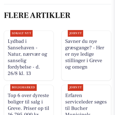
FLERE ARTIKLER
LOKALT NYT
JOBNYT
Lydbad i
Savner du nye
Sansehaven -
græsgange? - Her
Natur, nærvær og
er nye ledige
sanselig
stillinger i Greve
fordybelse - d.
og omegn
26/8 kl. 13
BOLIGMARKED
JOBNYT
Top 6 over dyreste
Erfaren
boliger til salg i
serviceleder søges
Greve. Priser op til
til Bucher
16.795.000 kr
Municipals