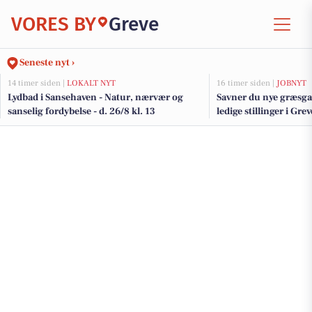
VORES BY
Greve
Seneste nyt ›
14 timer siden |
LOKALT NYT
16 timer siden |
JOBNYT
Lydbad i Sansehaven - Natur, nærvær og
Savner du nye græsga
sanselig fordybelse - d. 26/8 kl. 13
ledige stillinger i Gr