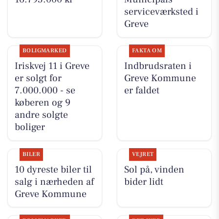
serviceværksted i
Greve
BOLIGMARKED
FAKTA OM
Iriskvej 11 i Greve
Indbrudsraten i
er solgt for
Greve Kommune
7.000.000 - se
er faldet
køberen og 9
andre solgte
boliger
BILER
VEJRET
10 dyreste biler til
Sol på, vinden
salg i nærheden af
bider lidt
Greve Kommune