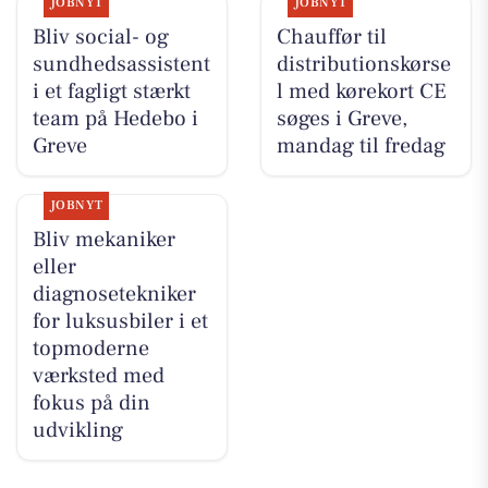
JOBNYT
JOBNYT
Bliv social- og
Chauffør til
sundhedsassistent
distributionskørse
i et fagligt stærkt
l med kørekort CE
team på Hedebo i
søges i Greve,
Greve
mandag til fredag
JOBNYT
Bliv mekaniker
eller
diagnosetekniker
for luksusbiler i et
topmoderne
værksted med
fokus på din
udvikling