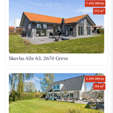
7.495.000 kr
2
172 m
Skovbo Alle 63, 2670 Greve
5.395.000 kr
2
184 m