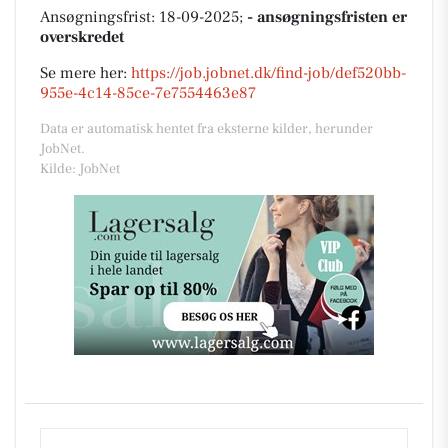
Ansøgningsfrist: 18-09-2025;
- ansøgningsfristen er
overskredet
Se mere her:
https://job.jobnet.dk/find-job/def520bb-
955e-4c14-85ce-7e7554463e87
Data er automatisk hentet fra eksterne kilder, herunder
JobNet.
Kilde: JobNet