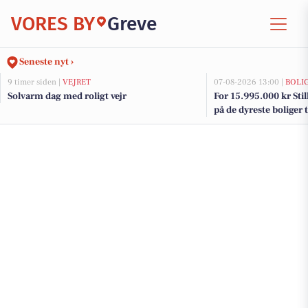
VORES BY
Greve
Seneste nyt ›
9 timer siden |
VEJRET
07-08-2026 13:00 |
BOLI
Solvarm dag med roligt vejr
For 15.995.000 kr Still
på de dyreste boliger t