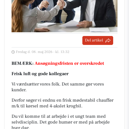
Del artikel
Fredag d. 08. maj 2026 - kl. 13:32
BEMÆRK:
Ansøgningsfristen er overskredet
Frisk luft og gode kollegaer
Vi værdsætter vores folk. Det samme gør vores
kunder.
Derfor søger vi endnu en frisk mødestabil chauffør
m/k til kørsel med 4-akslet krogbil.
Du vil komme til at arbejde i et ungt team med
selvdisciplin. Det gode humør er med på arbejde
hver dag.