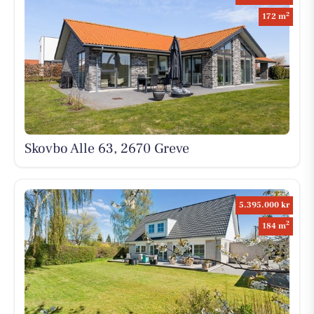
2
172 m
Skovbo Alle 63, 2670 Greve
5.395.000 kr
2
184 m