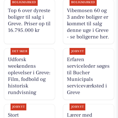
BOLIGMARKED
BOLIGMARKED
Top 6 over dyreste
Vibemosen 60 og
boliger til salg i
3 andre boliger er
Greve. Priser op til
kommet til salg
16.795.000 kr
denne uge i Greve
- se boligerne her.
DET SKER
JOBNYT
Udforsk
Erfaren
weekendens
serviceleder søges
oplevelser i Greve:
til Bucher
Film, fodbold og
Municipals
historisk
serviceværksted i
rundvisning
Greve
JOBNYT
JOBNYT
Stort
Lærer med