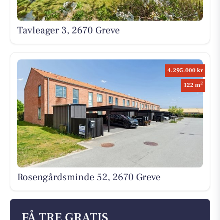
Tavleager 3, 2670 Greve
4.295.000 kr
2
122 m
Rosengårdsminde 52, 2670 Greve
FÅ TRE GRATIS