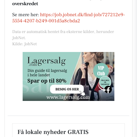
overskredet
Se mere her:
https://job.jobnet.dk/find-job/727212e9-
5554-4207-b249-001d5a8cbda2
Data er automatisk hentet fra eksterne kilder, herunder
JobNet.
Kilde: JobNet
Få lokale nyheder GRATIS