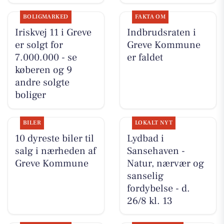
BOLIGMARKED
FAKTA OM
Iriskvej 11 i Greve
Indbrudsraten i
er solgt for
Greve Kommune
7.000.000 - se
er faldet
køberen og 9
andre solgte
boliger
BILER
LOKALT NYT
10 dyreste biler til
Lydbad i
salg i nærheden af
Sansehaven -
Greve Kommune
Natur, nærvær og
sanselig
fordybelse - d.
26/8 kl. 13