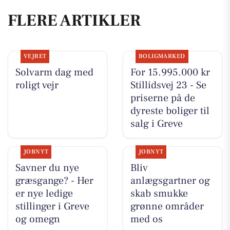
FLERE ARTIKLER
VEJRET
BOLIGMARKED
Solvarm dag med
For 15.995.000 kr
roligt vejr
Stillidsvej 23 - Se
priserne på de
dyreste boliger til
salg i Greve
JOBNYT
JOBNYT
Savner du nye
Bliv
græsgange? - Her
anlægsgartner og
er nye ledige
skab smukke
stillinger i Greve
grønne områder
og omegn
med os