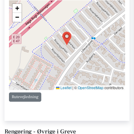
+
−
Leaflet
|
©
OpenStreetMap
contributors
Rutevejledning
Rengøring - Øvrige i Greve