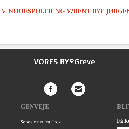
G VINDUESPOLERING V/BENT RYE JØRGE
VORES BY
Greve
GENVEJE
BLI
Få l
Seneste nyt fra Greve