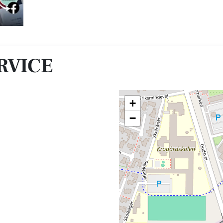
RVICE
+
−