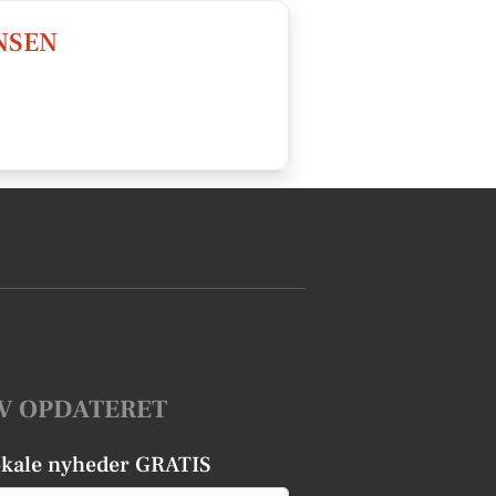
NSEN
V OPDATERET
okale nyheder GRATIS