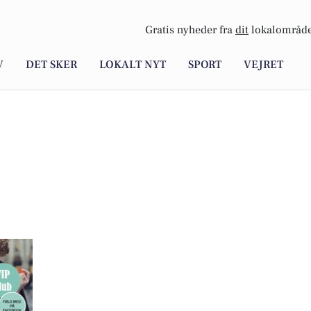
Gratis nyheder fra
dit
lokalområde
V
DET SKER
LOKALT NYT
SPORT
VEJRET