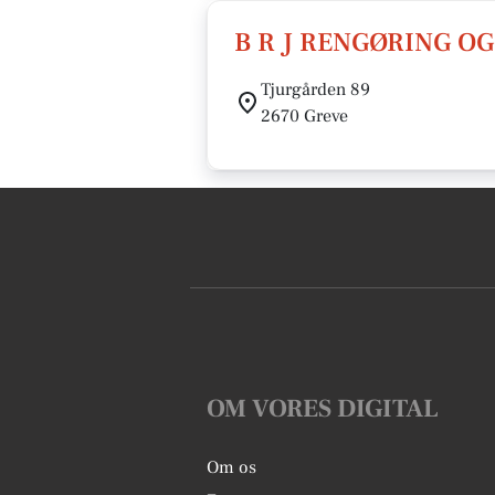
B R J RENGØRING O
Tjurgården 89
2670 Greve
OM VORES DIGITAL
Om os