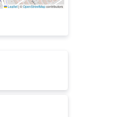
Leaflet
|
©
OpenStreetMap
contributors