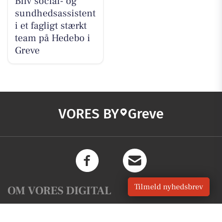
Bliv social- og
sundhedsassistent
i et fagligt stærkt
team på Hedebo i
Greve
VORES BY
Greve
Tilmeld nyhedsbrev
OM VORES DIGITAL
Om os