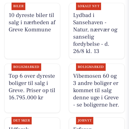
BILER
LOKALT NYT
10 dyreste biler til
Lydbad i
salg i nærheden af
Sansehaven -
Greve Kommune
Natur, nærvær og
sanselig
fordybelse - d.
26/8 kl. 13
BOLIGMARKED
BOLIGMARKED
Top 6 over dyreste
Vibemosen 60 og
boliger til salg i
3 andre boliger er
Greve. Priser op til
kommet til salg
16.795.000 kr
denne uge i Greve
- se boligerne her.
DET SKER
JOBNYT