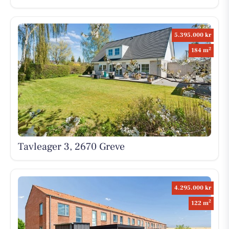
5.395.000 kr
2
184 m
Tavleager 3, 2670 Greve
4.295.000 kr
2
122 m