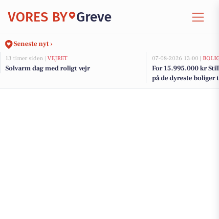
VORES BY
Greve
Seneste nyt ›
13 timer siden |
VEJRET
07-08-2026 13:00 |
BOLI
Solvarm dag med roligt vejr
For 15.995.000 kr Still
på de dyreste boliger t