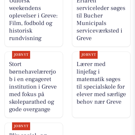
Udforsk
Erfaren
weekendens
serviceleder søges
oplevelser i Greve:
til Bucher
Film, fodbold og
Municipals
historisk
serviceværksted i
rundvisning
Greve
JOBNYT
JOBNYT
Stort
Lærer med
børnehavelærerjo
linjefag i
b i en engageret
matematik søges
institution i Greve
til specialskole for
med fokus på
elever med særlige
skoleparathed og
behov nær Greve
gode overgange
JOBNYT