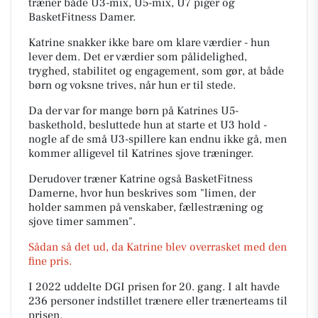
træner både U3-mix, U5-mix, U7 piger og
BasketFitness Damer.
Katrine snakker ikke bare om klare værdier - hun
lever dem. Det er værdier som pålidelighed,
tryghed, stabilitet og engagement, som gør, at både
børn og voksne trives, når hun er til stede.
Da der var for mange børn på Katrines U5-
baskethold, besluttede hun at starte et U3 hold -
nogle af de små U3-spillere kan endnu ikke gå, men
kommer alligevel til Katrines sjove træninger.
Derudover træner Katrine også BasketFitness
Damerne, hvor hun beskrives som "limen, der
holder sammen på venskaber, fællestræning og
sjove timer sammen".
Sådan så det ud, da Katrine blev overrasket med den
fine pris.
I 2022 uddelte DGI prisen for 20. gang. I alt havde
236 personer indstillet trænere eller trænerteams til
prisen.