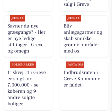
salg i Greve
JOBNYT
JOBNYT
Savner du nye
Bliv
græsgange? - Her
anlægsgartner og
er nye ledige
skab smukke
stillinger i Greve
grønne områder
og omegn
med os
BOLIGMARKED
FAKTA OM
Iriskvej 11 i Greve
Indbrudsraten i
er solgt for
Greve Kommune
7.000.000 - se
er faldet
køberen og 9
andre solgte
boliger