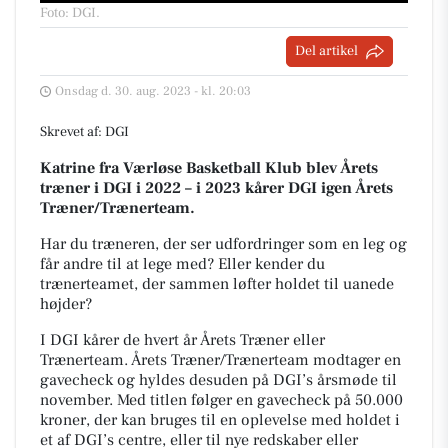
Foto: DGI
.
Del artikel
Onsdag d. 30. aug. 2023 - kl. 20:03
Skrevet af: DGI
Katrine fra Værløse Basketball Klub blev Årets
træner i DGI i 2022 – i 2023 kårer DGI igen Årets
Træner/Trænerteam.
Har du træneren, der ser udfordringer som en leg og
får andre til at lege med? Eller kender du
trænerteamet, der sammen løfter holdet til uanede
højder?
I DGI kårer de hvert år Årets Træner eller
Trænerteam. Årets Træner/Trænerteam modtager en
gavecheck og hyldes desuden på DGI’s årsmøde til
november. Med titlen følger en gavecheck på 50.000
kroner, der kan bruges til en oplevelse med holdet i
et af DGI’s centre, eller til nye redskaber eller